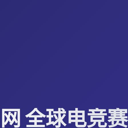
官网
全球电竞赛