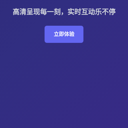
高清呈现每一刻，实时互动乐不停
立即体验